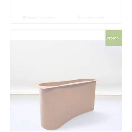
prix
prix
initial
actuel
était :
est :
Ajouter au panier
Voir les détails
1,602,00€.
1,282,00€.
Promo !