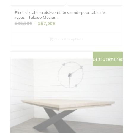
Pieds de table croisés en tubes ronds pour table de
repas – Tukado Medium
Le
Le
630,00
€
567,00
€
prix
prix
initial
actuel
Choix des options
était :
est :
630,00€.
567,00€.
Délai: 3 semaines