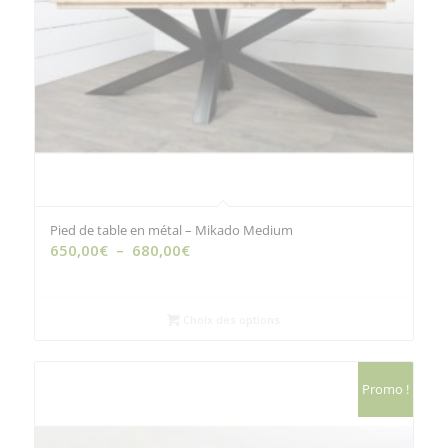
Pied de table en métal – Mikado Medium
Plage
650,00
€
–
680,00
€
de
prix :
650,00€
Choix des options
à
680,00€
Promo !