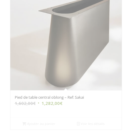
Pied de table central oblong – Ref: Sakai
Le
Le
1,602,00
€
1,282,00
€
prix
prix
initial
actuel
était :
est :
Ajouter au panier
Voir les détails
1,602,00€.
1,282,00€.