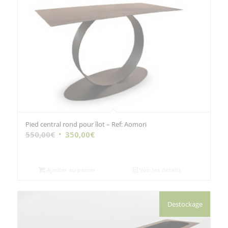
Pied central rond pour îlot – Ref: Aomori
Le
Le
550,00
€
350,00
€
prix
prix
initial
actuel
était :
est :
Ajouter au panier
Voir les détails
550,00€.
350,00€.
Destockage