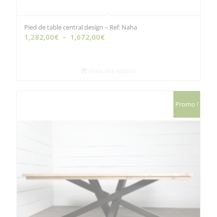
Pied de table central design – Ref: Naha
Plage
1,282,00
€
–
1,672,00
€
de
prix :
1,282,00€
Choix des options
à
1,672,00€
Promo !