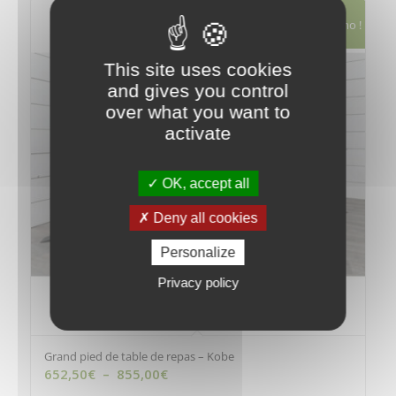
657,00€
Promo !
This site uses cookies
and gives you control
over what you want to
activate
OK, accept all
Deny all cookies
Personalize
Privacy policy
Grand pied de table de repas – Kobe
Plage
652,50
€
–
855,00
€
de