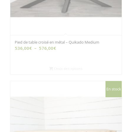
Pied de table croisé en métal – Quikado Medium
Plage
536,00
€
–
576,00
€
de
prix :
536,00€
Choix des options
à
576,00€
En stock