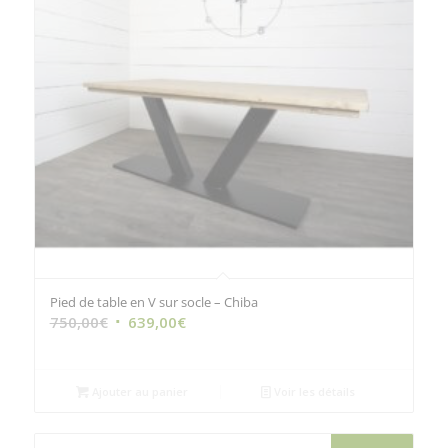
Pied de table en V sur socle – Chiba
Le
Le
750,00
€
639,00
€
prix
prix
initial
actuel
était :
est :
Ajouter au panier
Voir les détails
750,00€.
639,00€.