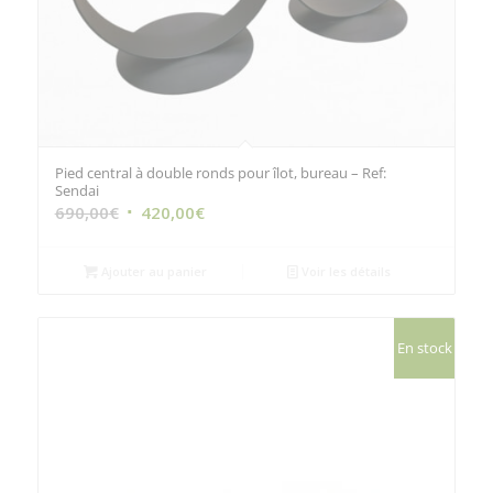
Pied central à double ronds pour îlot, bureau – Ref:
Sendai
Le
Le
690,00
€
420,00
€
prix
prix
initial
actuel
Ajouter au panier
Voir les détails
était :
est :
690,00€.
420,00€.
En stock