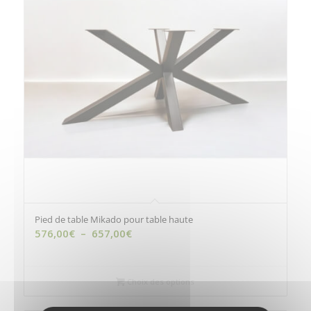
Pied de table Mikado pour table haute
Plage
576,00
€
–
657,00
€
de
prix :
576,00€
Choix des options
à