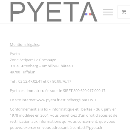
Mentions légales
:
Pyeta
Zone Actiparc La Chesnaye
3 rue Gutenberg – Ambillou-Château
49700 Tuffalun
Tel : 02.52.47.02.41 et 07.80.99.76.17
Pyeta est immatriculée sous le SIRET 809 620 917 000 17.
Le site internet www.pyeta.fr est hébergé par OVH
Conformément à la loi « informatique et libertés » du 6 janvier
1978 modifiée en 2004, vous bénéficiez d’un droit d’accès et de
rectification aux informations qui vous concernent, que vous
pouvez exercer en vous adressant à contact@pyeta.fr