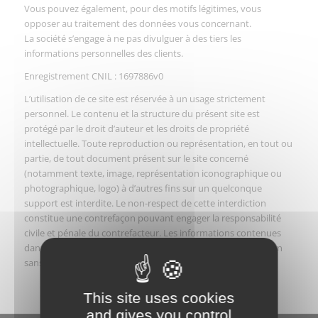
Vous pouvez également, pour des motifs légitimes, vous
opposer au traitement des données vous concernant.
La société s’engage à ne pas divulguer à des tiers les
informations personnelles des clients.
Enregistrement CNIL : 1697886v0
L’utilisation de ce site est réservée à un usage strictement
personnel. Le contenu et la structure du présent site est
protégé par le droit d’auteur et les droits de propriété
intellectuelle. Toute reproduction ou représentation, en tout ou
partie, de tout document présent sur le site concerné
(notamment texte, image, représentation iconographique ou
photographique, logo) à d’autres fins sur un quelconque
support est interdite. Le non-respect de cette interdiction
constitue une contrefaçon pouvant engager la responsabilité
civile et pénale du contrefacteur. Les informations contenues
dans le site sont non contractuelles et sujettes à modification
sans préavis.
This site uses cookies
and gives you control