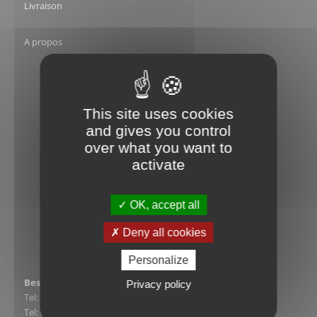
Livraison
A propos
This site uses cookies
and gives you control
over what you want to
activate
Basée sur
66 avis
OK, accept all
Deny all cookies
Personalize
Besoin d'un conseil ?
Privacy policy
Tel: 02.52.47.02.41
Tel: 07.80.99.76.17