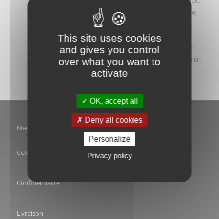
contacter pour avoir des photos des pieds en stock.
Etant « brut » l’acier peut présenter des rayures de
surface.
Sans protection, l’acier peut piquer, rouiller
This site uses cookies
légèrement avec le temps, vous pouvez le nourrir
and gives you control
avec de la cire d’abeille, de l’huile de lin ou le vernir.
over what you want to
activate
OK, accept all
Deny all cookies
Mentions Légales
Personalize
CGV
Privacy policy
Confidentialité
Livraison